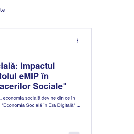
ate
ală: Impactul
 Rolul eMIP în
facerilor Sociale"
tă, economia socială devine din ce în
 "Economia Socială în Era Digitală" ...