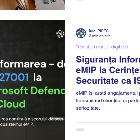
Iurai PISEC
2 min de citit
Transformarea digitală
Siguranța Info
eMIP la Cerințe
Securitate ca 
eMIP își arată angajamentul p
transmițând clienților și part
seriozitate.