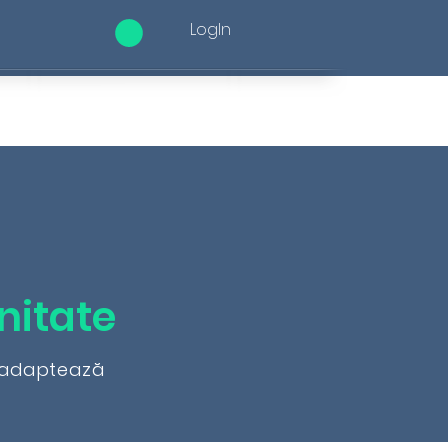
LogIn
Contact
itate
adaptează