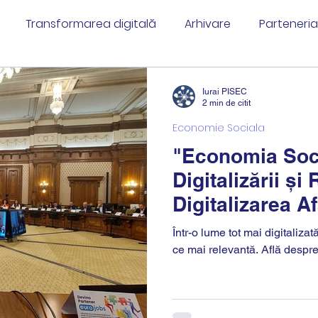
Transformarea digitală
Arhivare
Parteneri
mente MIP
Securitate & Digitalizare
Iurai PISEC
2 min de citit
Economie Sociala
"Economia Soci
Digitalizării și
Digitalizarea A
Într-o lume tot mai digitaliza
ce mai relevantă. Află despre