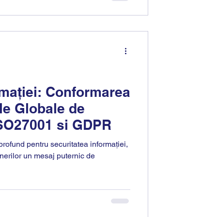
rmației: Conformarea
le Globale de
ISO27001 si GDPR
rofund pentru securitatea informației,
enerilor un mesaj puternic de