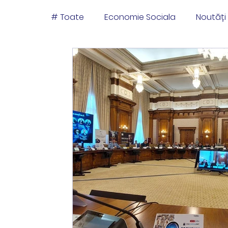
# Toate
Economie Sociala
Noutăți
Managementul Proiectelor
Instru