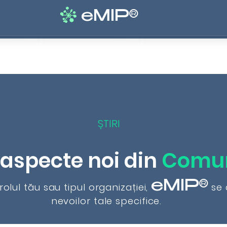
eMIP®
Soluții
Prețuri
Servicii
Blog
Despre
ȘTIRI
 aspecte noi din
Comun
eMIP®
rolul tău sau tipul organizației,
se 
nevoilor tale specifice.