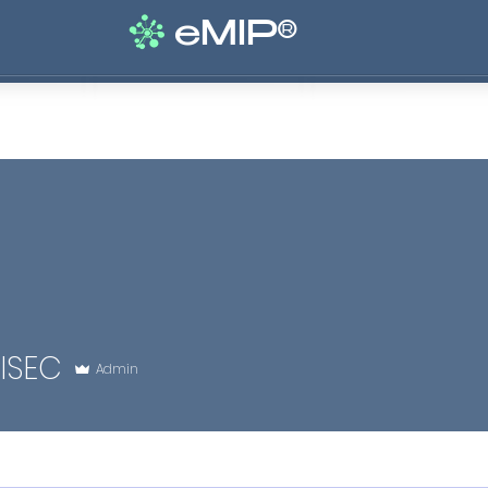
eMIP®
Soluții
Prețuri
Servicii
Blog
Despre
PISEC
Admin
IP
+
4