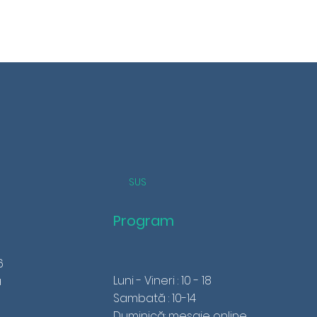
SUS
Program
6
Luni - Vineri : 10 - 18
a
Sambată : 10-14
Duminică: mesaje online