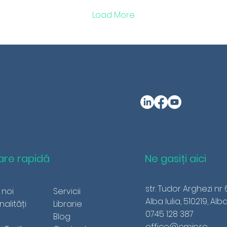
Load More
are rapidă
Ne gasiți aici
str. Tudor Arghezi nr 
 noi
Servicii
Alba Iulia, 510219, Alb
nalități
Librarie
0745 128 387
Blog
office@emip.ro