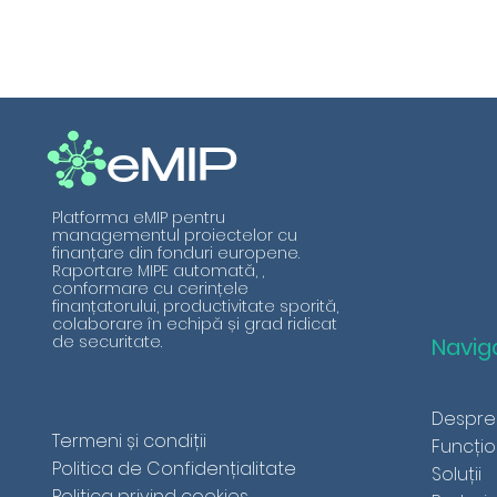
eMIP
Platforma eMIP pentru
managementul proiectelor cu
finanțare din fonduri europene.
Raportare MIPE automată, ,
conformare cu cerințele
finanțatorului, productivitate sporită,
colaborare în echipă și grad ridicat
de securitate.
Navig
Despre
Termeni și condiții
Funcțio
Politica de Confidențialitate
Soluții
Politica privind cookies