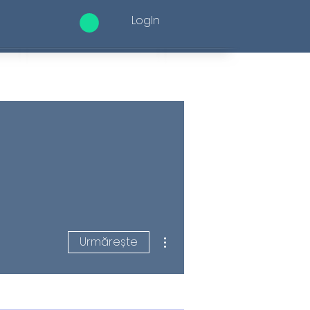
LogIn
Contact
Mai multe acțiuni
Urmărește