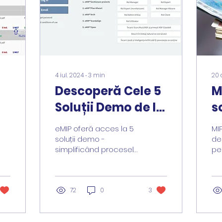
4 iul. 2024
∙
3
min
20 
Descoperă Cele 5
M
Soluții Demo de la
s
eMIP: Gestionarea
m
eMIP oferă acces la 5
MI
Proiectelor, a
d
soluții demo -
de
simplificând procesele
pe
Documentelor,
și maximizând
ON
dar și Instrumente
eficiența. Testeaza prin
Ro
autentificare forțată,
de 
ce incorporează
roluri diferite!
72
0
3
3 
AI 🚀