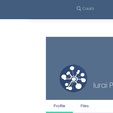
Caută
Funcționalități
Iurai 
Membrii eM
Profile
Files