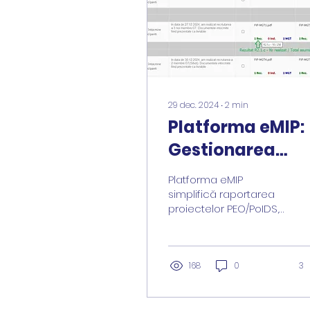
29 dec. 2024
∙
2
min
Platforma eMIP:
Gestionarea
Livrabilelor,
Platforma eMIP
Rezultatelor și
simplifică raportarea
proiectelor PEO/PoIDS,
Indicatorilor în
gestionând livrabilele și
Proiectele
indicatorii în timp real,
aliniat cerințelor MIPE
PEO/PoIDS –
168
0
3
Aliniere la
cerințele MIPE