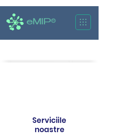
eMIP®
Caută
Serviciile
noastre