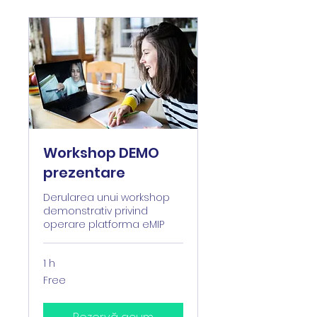
Workshop DEMO
prezentare
Derularea unui workshop
demonstrativ privind
operare platforma eMIP
1 h
Free
Free