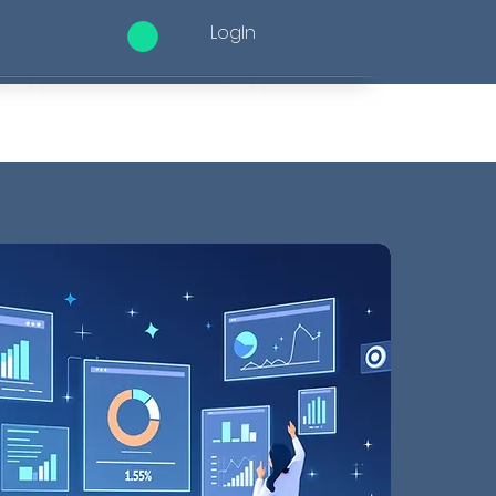
LogIn
Contact