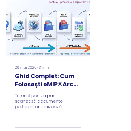
26 mai 2026
∙
3
min
Ghid Complet: Cum
Folosești eMIP®Arch
pentru obținerea
Tutorial pas cu pas:
Livrabilelor de
scanează documente
pe teren, organizează
Proiect
în Librărie cloud și
încarcă livrabile în
Calendar Expert pentru
gestionarea eficientă a