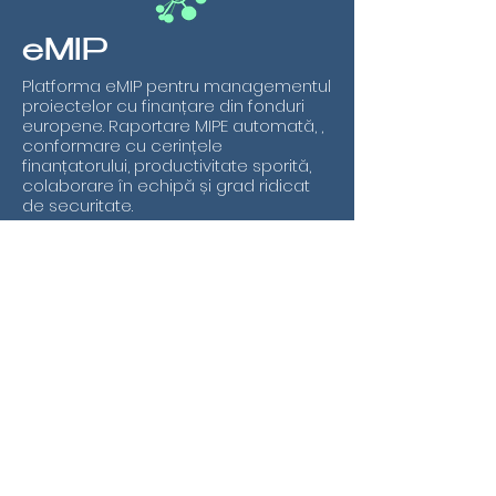
proiectele cu fonduri
europene consumă în
medie 15-20 ore/lună
eMIP
per proiect. Timpul
Platforma eMIP pentru managementul
acesta ar putea fi
proiectelor cu finanțare din fonduri
investit în...
europene. Raportare MIPE automată, ,
conformare cu cerințele
finanțatorului, productivitate sporită,
colaborare în echipă și grad ridicat
de securitate.
Aspecte legale
Termeni și condiții
Politica de Confidențialitate
Politica privind cookies
Navigare rapidă
Despre noi
Funcționalități
Soluții
Prețuri si Tarife