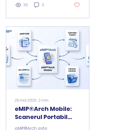
proiectelor europene.
30
0
25 mai 2026
∙
2
min
eMIP®Arch Mobile:
Scanerul Portabil
Inteligent pentru
eMIP®Arch este