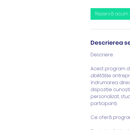
Rezervă acum
Descrierea se
Descriere:
Acest program de
abilitățile antre
îndrumarea direc
dispoziție cunoșt
personalizat, stu
participanți.
Ce oferă progra