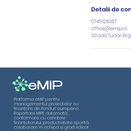
Detalii de co
0745128387
office@emip.ro
Strada Tudor Argh
eMIP
Platforma eMIP pentru
managementul proiectelor cu
finanțare din fonduri europene.
Raportare MIPE automată, ,
conformare cu cerințele
finanțatorului, productivitate sporită,
colaborare în echipă și grad ridicat