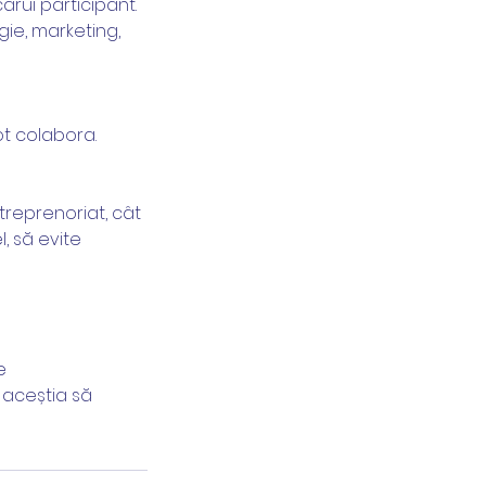
ărui participant.
gie, marketing,
ot colabora.
treprenoriat, cât
, să evite
e
t aceștia să