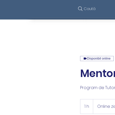
Caută
Funcționalități
Disponibil online
Mentor
Program de Tutor
1 h
1
Online z