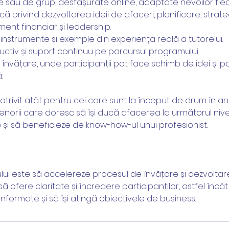
le sau de grup, desfășurate online, adaptate nevoilor fiec
ă privind dezvoltarea ideii de afaceri, planificare, strate
ent financiar și leadership.
 instrumente și exemple din experiența reală a tutorelui.
ctiv și suport continuu pe parcursul programului.
nvățare, unde participanții pot face schimb de idei și p
:
trivit atât pentru cei care sunt la început de drum în an
enorii care doresc să își ducă afacerea la următorul nivel
și să beneficieze de know-how-ul unui profesionist.
ui este să accelereze procesul de învățare și dezvoltar
ă ofere claritate și încredere participanților, astfel încâ
informate și să își atingă obiectivele de business.