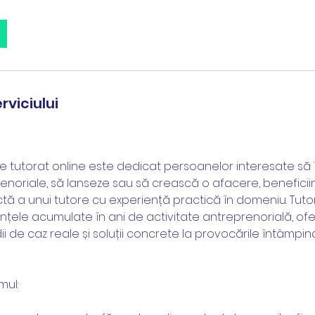
rviciului
 tutorat online este dedicat persoanelor interesate să î
prenoriale, să lanseze sau să crească o afacere, benefici
tă a unui tutore cu experiență practică în domeniu. Tuto
ințele acumulate în ani de activitate antreprenorială, ofer
dii de caz reale și soluții concrete la provocările întâmpi
mul: