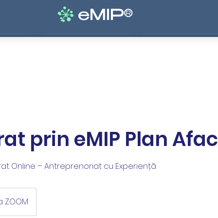
eMIP®
Soluții
Prețuri
Servicii
Blog
Despre
at prin eMIP Plan Afac
at Online – Antreprenoriat cu Experiență
ia ZOOM