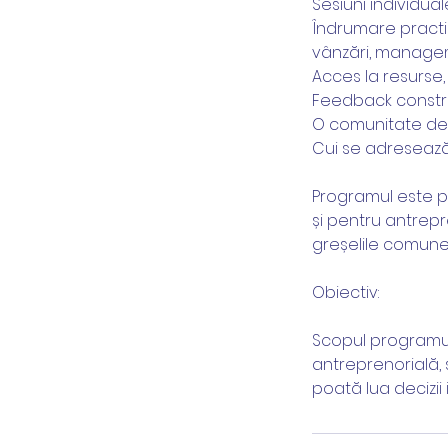
Sesiuni individua
Îndrumare practic
vânzări, managem
Acces la resurse,
Feedback constru
O comunitate de î
Cui se adresează
Programul este po
și pentru antrepr
greșelile comune 
Obiectiv:
Scopul programul
antreprenorială, s
poată lua decizii 