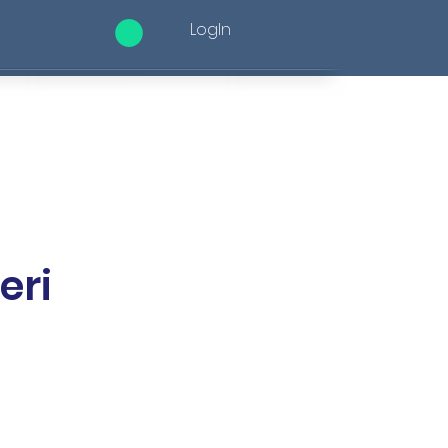
LogIn
Contact
eri