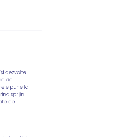
și dezvolte
ind de
rele pune la
ind sprijin
nate de